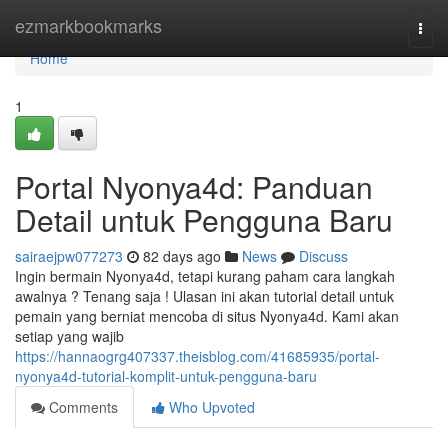
Home
ezmarkbookmarks
Togg
navi
Home
1
Portal Nyonya4d: Panduan
Detail untuk Pengguna Baru
sairaejpw077273
82 days ago
News
Discuss
Ingin bermain Nyonya4d, tetapi kurang paham cara langkah
awalnya ? Tenang saja ! Ulasan ini akan tutorial detail untuk
pemain yang berniat mencoba di situs Nyonya4d. Kami akan
setiap yang wajib
https://hannaogrg407337.theisblog.com/41685935/portal-
nyonya4d-tutorial-komplit-untuk-pengguna-baru
Comments
Who Upvoted