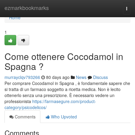
Home
ezmarkbookmarks
Togg
navi
Home
1
Come ottenere Cocodamol in
Spagna ?
murrayclqv793266
80 days ago
News
Discuss
Per comprare Cocodamol in Spagna , è fondamentale sapere che
si tratta di un farmaco soggetto a ricetta medica. Non è lecito
ottenerlo senza una prescrizione. È necessario vedere un
professionista
https://farmasegure.com/product-
category/psicodelicos/
Comments
Who Upvoted
Comments