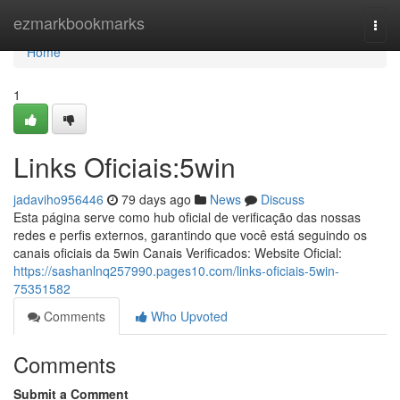
Home
ezmarkbookmarks
Togg
navi
Home
1
Links Oficiais:5win
jadaviho956446
79 days ago
News
Discuss
Esta página serve como hub oficial de verificação das nossas
redes e perfis externos, garantindo que você está seguindo os
canais oficiais da 5win Canais Verificados: Website Oficial:
https://sashanlnq257990.pages10.com/links-oficiais-5win-
75351582
Comments
Who Upvoted
Comments
Submit a Comment