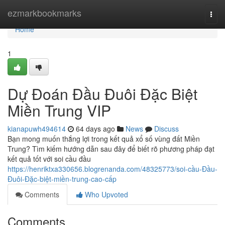
Home
ezmarkbookmarks
Togg
navi
Home
1
Dự Đoán Đầu Đuôi Đặc Biệt
Miền Trung VIP
kianapuwh494614
64 days ago
News
Discuss
Bạn mong muốn thắng lợi trong kết quả xổ số vùng đất Miền
Trung? Tìm kiếm hướng dẫn sau đây để biết rõ phương pháp đạt
kết quả tốt với soi cầu đầu
https://henriktxa330656.blogrenanda.com/48325773/soi-cầu-Đầu-
Đuôi-Đặc-biệt-miền-trung-cao-cấp
Comments
Who Upvoted
Comments