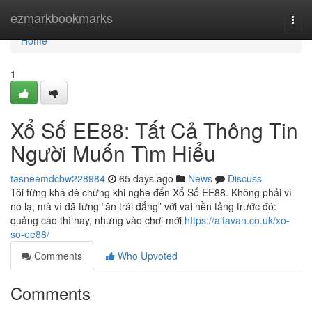
Home
ezmarkbookmarks
Togg
navi
Home
1
Xổ Số EE88: Tất Cả Thông Tin
Người Muốn Tìm Hiểu
tasneemdcbw228984
65 days ago
News
Discuss
Tôi từng khá dè chừng khi nghe đến Xổ Số EE88. Không phải vì
nó lạ, mà vì đã từng “ăn trái đắng” với vài nền tảng trước đó:
quảng cáo thì hay, nhưng vào chơi mới
https://alfavan.co.uk/xo-
so-ee88/
Comments
Who Upvoted
Comments