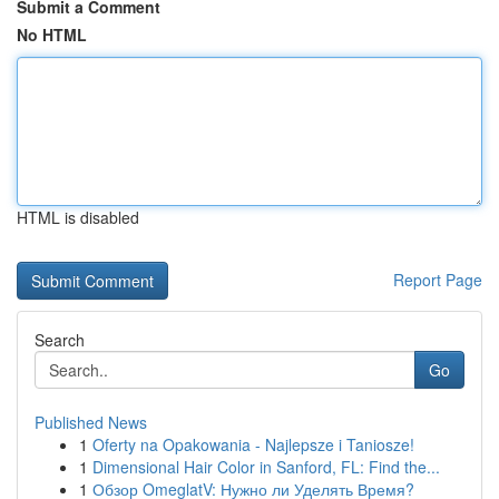
Submit a Comment
No HTML
HTML is disabled
Report Page
Search
Go
Published News
1
Oferty na Opakowania - Najlepsze i Taniosze!
1
Dimensional Hair Color in Sanford, FL: Find the...
1
Обзор OmeglatV: Нужно ли Уделять Время?