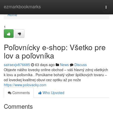
Home
ezmarkbookmarks
Togg
navi
Home
1
Poľovnícky e-shop: Všetko pre
lov a poľovníka
sairaexjv876685
63 days ago
News
Discuss
Objavte nášho lovecky online obchod – váš hlavný zdroj všetkých
k lovu a poľovníka . Ponúkame bohatý výber špičkových tovaru –
od loveckej kvalitnej obuvi cez optiku až po nože
https://www.polovacky.com
Comments
Who Upvoted
Comments