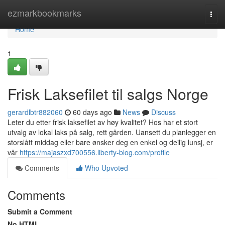
Home
ezmarkbookmarks
Togg
navi
Home
1
Frisk Laksefilet til salgs Norge
gerardlbtr882060
60 days ago
News
Discuss
Leter du etter frisk laksefilet av høy kvalitet? Hos har et stort
utvalg av lokal laks på salg, rett gården. Uansett du planlegger en
storslått middag eller bare ønsker deg en enkel og deilig lunsj, er
vår
https://majaszxd700556.liberty-blog.com/profile
Comments
Who Upvoted
Comments
Submit a Comment
No HTML