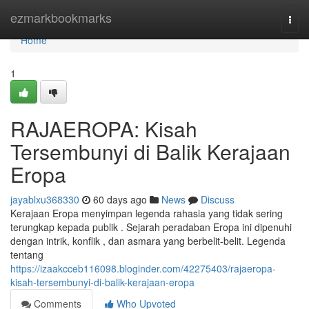
Home
ezmarkbookmarks
Togg
navi
Home
1
RAJAEROPA: Kisah
Tersembunyi di Balik Kerajaan
Eropa
jayablxu368330
60 days ago
News
Discuss
Kerajaan Eropa menyimpan legenda rahasia yang tidak sering
terungkap kepada publik . Sejarah peradaban Eropa ini dipenuhi
dengan intrik, konflik , dan asmara yang berbelit-belit. Legenda
tentang
https://izaakcceb116098.bloginder.com/42275403/rajaeropa-
kisah-tersembunyi-di-balik-kerajaan-eropa
Comments
Who Upvoted