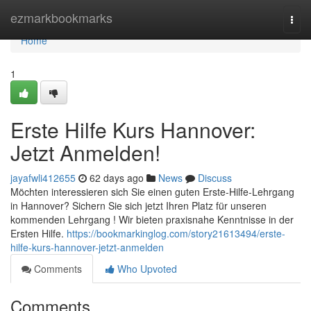
Home
ezmarkbookmarks
Togg
navi
Home
1
Erste Hilfe Kurs Hannover:
Jetzt Anmelden!
jayafwli412655
62 days ago
News
Discuss
Möchten interessieren sich Sie einen guten Erste-Hilfe-Lehrgang
in Hannover? Sichern Sie sich jetzt Ihren Platz für unseren
kommenden Lehrgang ! Wir bieten praxisnahe Kenntnisse in der
Ersten Hilfe.
https://bookmarkinglog.com/story21613494/erste-
hilfe-kurs-hannover-jetzt-anmelden
Comments
Who Upvoted
Comments