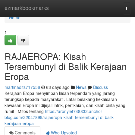
Home
ezmarkbookmarks
Togg
navi
Home
1
RAJAEROPA: Kisah
Tersembunyi di Balik Kerajaan
Eropa
martinadits717556
63 days ago
News
Discuss
Kerajaan Eropa menyimpan kisah terpendam yang jarang
terungkap kepada masyarakat . Latar belakang kekaisaran
kawasan Eropa ini dijejali intrik, pertikaian, dan kisah cinta yang
rumit . Mitos tentang
https://aronylef748832.anchor-
blog.com/22047899/rajaeropa-kisah-tersembunyi-di-balik-
kerajaan-eropa
Comments
Who Upvoted