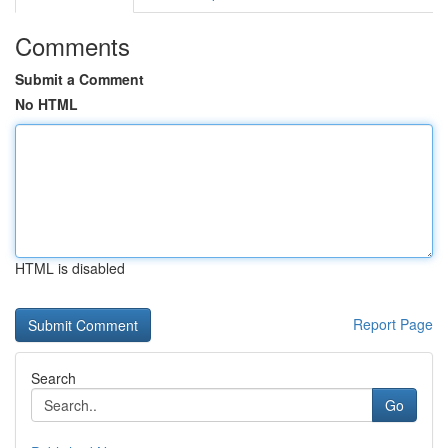
Comments
Submit a Comment
No HTML
HTML is disabled
Report Page
Search
Go