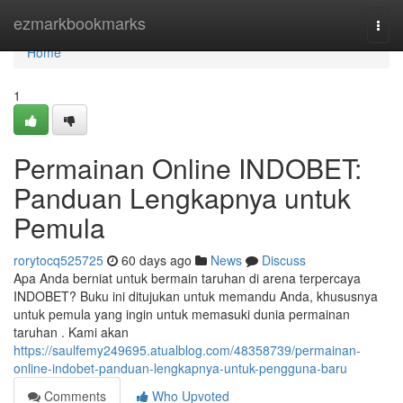
Home
ezmarkbookmarks
Togg
navi
Home
1
Permainan Online INDOBET:
Panduan Lengkapnya untuk
Pemula
rorytocq525725
60 days ago
News
Discuss
Apa Anda berniat untuk bermain taruhan di arena terpercaya
INDOBET? Buku ini ditujukan untuk memandu Anda, khususnya
untuk pemula yang ingin untuk memasuki dunia permainan
taruhan . Kami akan
https://saulfemy249695.atualblog.com/48358739/permainan-
online-indobet-panduan-lengkapnya-untuk-pengguna-baru
Comments
Who Upvoted