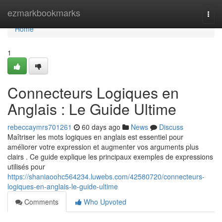
Home
ezmarkbookmarks
Togg
navi
Home
1
Connecteurs Logiques en
Anglais : Le Guide Ultime
rebeccaymrs701261
60 days ago
News
Discuss
Maîtriser les mots logiques en anglais est essentiel pour
améliorer votre expression et augmenter vos arguments plus
clairs . Ce guide explique les principaux exemples de expressions
utilisés pour
https://shaniaoohc564234.luwebs.com/42580720/connecteurs-
logiques-en-anglais-le-guide-ultime
Comments
Who Upvoted