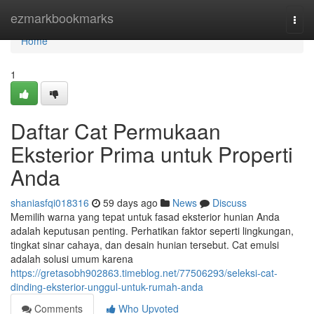
Home
ezmarkbookmarks
Togg
navi
Home
1
Daftar Cat Permukaan
Eksterior Prima untuk Properti
Anda
shaniasfqi018316
59 days ago
News
Discuss
Memilih warna yang tepat untuk fasad eksterior hunian Anda
adalah keputusan penting. Perhatikan faktor seperti lingkungan,
tingkat sinar cahaya, dan desain hunian tersebut. Cat emulsi
adalah solusi umum karena
https://gretasobh902863.timeblog.net/77506293/seleksi-cat-
dinding-eksterior-unggul-untuk-rumah-anda
Comments
Who Upvoted