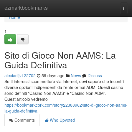
Home
ezmarkbookmarks
Togg
navi
Home
1
Sito di Gioco Non AAMS: La
Guida Definitiva
alexiadjjv122702
59 days ago
News
Discuss
Se ti interessi scommettere via internet, devi sapere che incontri
diverse opzioni indipendenti da l’ente ormai ADM. Questi casino
sono definiti "Casino Non AAMS" e "Casino Non ADM".
Quest'articolo vedremo
https://bookmarkcork.com/story22388962/sito-di-gioco-non-aams-
la-guida-definitiva
Comments
Who Upvoted