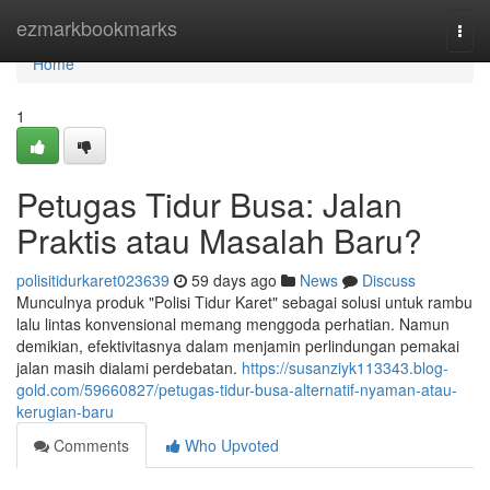
Home
ezmarkbookmarks
Togg
navi
Home
1
Petugas Tidur Busa: Jalan
Praktis atau Masalah Baru?
polisitidurkaret023639
59 days ago
News
Discuss
Munculnya produk "Polisi Tidur Karet" sebagai solusi untuk rambu
lalu lintas konvensional memang menggoda perhatian. Namun
demikian, efektivitasnya dalam menjamin perlindungan pemakai
jalan masih dialami perdebatan.
https://susanziyk113343.blog-
gold.com/59660827/petugas-tidur-busa-alternatif-nyaman-atau-
kerugian-baru
Comments
Who Upvoted