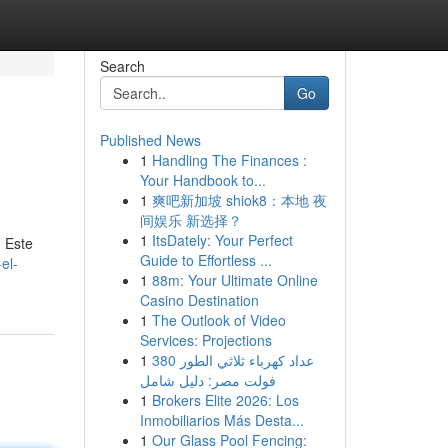
Search
Go
Published News
1
Handling The Finances :
Your Handbook to...
1
爽吧新加坡 shiok8：本地 夜
间娱乐 新选择？
1
ItsDately: Your Perfect
. Este
Guide to Effortless ...
el-
1
88m: Your Ultimate Online
Casino Destination
1
The Outlook of Video
Services: Projections
1
عداد كهرباء ثلاثي الطور 380
فولت مصر: دليل شامل
1
Brokers Elite 2026: Los
Inmobiliarios Más Desta...
1
Our Glass Pool Fencing: