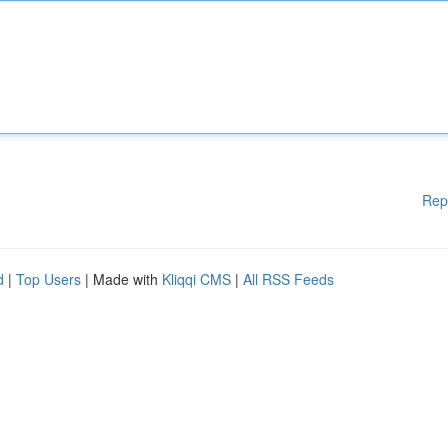
Rep
d
|
Top Users
| Made with
Kliqqi CMS
|
All RSS Feeds