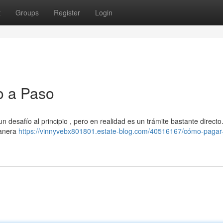
t
Groups
Register
Login
o a Paso
n desafío al principio , pero en realidad es un trámite bastante directo
manera
https://vinnyvebx801801.estate-blog.com/40516167/cómo-pagar-