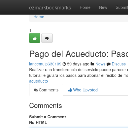
Home
ezmarkbookmarks
Home
New
Submi
Home
1
Pago del Acueducto: Pas
lancemujp630109
59 days ago
News
Discuss
Realizar una transferencia del servicio puede parecer u
tutorial le guiará los pasos para abonar el recibo de 
acueducto
Comments
Who Upvoted
Comments
Submit a Comment
No HTML