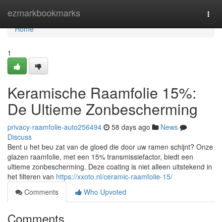
Home
ezmarkbookmarks
Togg
navi
Home
1
Keramische Raamfolie 15%:
De Ultieme Zonbescherming
privacy-raamfolie-auto256494
58 days ago
News
Discuss
Bent u het beu zat van de gloed die door uw ramen schijnt? Onze
glazen raamfolie, met een 15% transmissiefactor, biedt een
ultieme zonbescherming. Deze coating is niet alleen uitstekend in
het filteren van
https://xxoto.nl/ceramic-raamfolie-15/
Comments
Who Upvoted
Comments