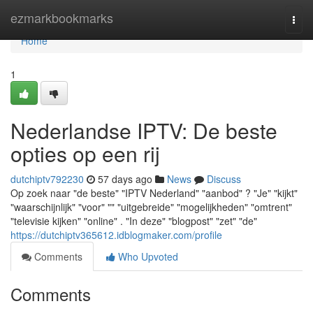
Home
ezmarkbookmarks
Togg
navi
Home
1
Nederlandse IPTV: De beste
opties op een rij
dutchiptv792230
57 days ago
News
Discuss
Op zoek naar "de beste" "IPTV Nederland" "aanbod" ? "Je" "kijkt"
"waarschijnlijk" "voor" "" "uitgebreide" "mogelijkheden" "omtrent"
"televisie kijken" "online" . "In deze" "blogpost" "zet" "de"
https://dutchiptv365612.idblogmaker.com/profile
Comments
Who Upvoted
Comments