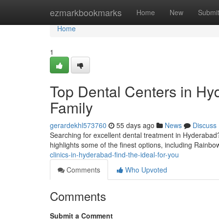
Home
ezmarkbookmarks
Home
New
Submi
Home
1
Top Dental Centers in Hyd
Family
gerardekhl573760
55 days ago
News
Discuss
Searching for excellent dental treatment in Hyderabad? 
highlights some of the finest options, including Rainbo
clinics-in-hyderabad-find-the-ideal-for-you
Comments
Who Upvoted
Comments
Submit a Comment