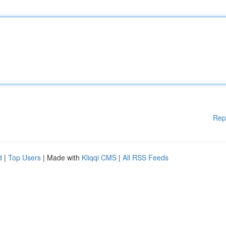
Rep
d
|
Top Users
| Made with
Kliqqi CMS
|
All RSS Feeds