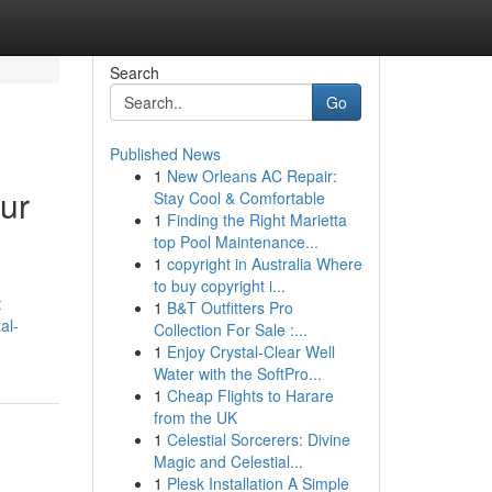
Search
Go
Published News
1
New Orleans AC Repair:
ur
Stay Cool & Comfortable
1
Finding the Right Marietta
top Pool Maintenance...
1
copyright in Australia Where
to buy copyright i...
t
1
B&T Outfitters Pro
al-
Collection For Sale :...
1
Enjoy Crystal-Clear Well
Water with the SoftPro...
1
Cheap Flights to Harare
from the UK
1
Celestial Sorcerers: Divine
Magic and Celestial...
1
Plesk Installation A Simple