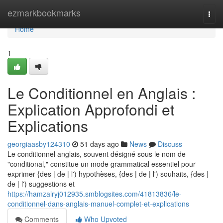
Home
ezmarkbookmarks
Togg
navi
Home
1
Le Conditionnel en Anglais :
Explication Approfondi et
Explications
georgiaasby124310
51 days ago
News
Discuss
Le conditionnel anglais, souvent désigné sous le nom de
"conditional," constitue un mode grammatical essentiel pour
exprimer {des | de | l') hypothèses, {des | de | l') souhaits, {des |
de | l') suggestions et
https://hamzalryj012935.smblogsites.com/41813836/le-
conditionnel-dans-anglais-manuel-complet-et-explications
Comments
Who Upvoted