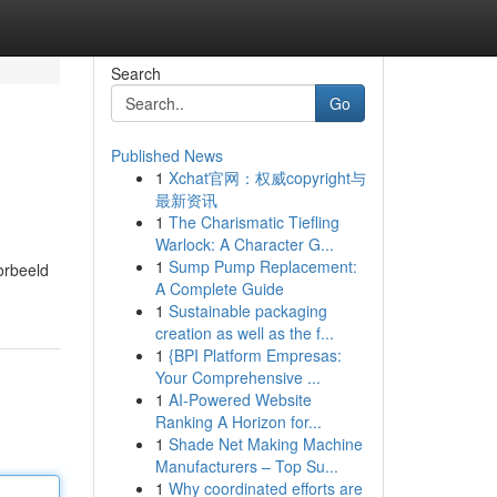
Search
Go
Published News
1
Xchat官网：权威copyright与
最新资讯
1
The Charismatic Tiefling
Warlock: A Character G...
1
Sump Pump Replacement:
orbeeld
A Complete Guide
1
Sustainable packaging
creation as well as the f...
1
{BPI Platform Empresas:
Your Comprehensive ...
1
AI-Powered Website
Ranking A Horizon for...
1
Shade Net Making Machine
Manufacturers – Top Su...
1
Why coordinated efforts are