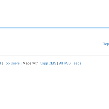
Rep
d
|
Top Users
| Made with
Kliqqi CMS
|
All RSS Feeds