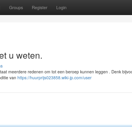
t
Groups
Register
Login
et u weten.
ss
staat meerdere redenen om tot een beroep kunnen leggen . Denk bijvo
ditie van
https://huurprijs023858.wiki-jp.com/user