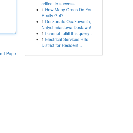
critical to success...
1
How Many Oreos Do You
Really Get?
1
Doskonałe Opakowania,
Natychmiastowa Dostawa!
1
I cannot fulfill this query .
1
Electrical Services Hills
District for Resident...
ort Page