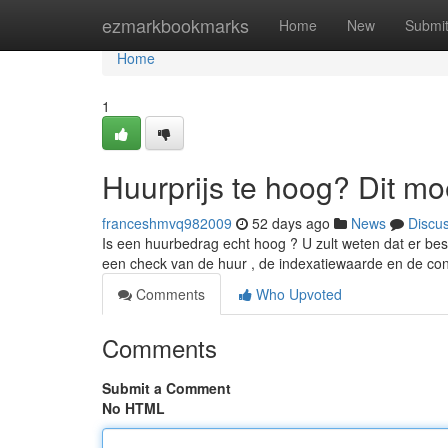
Home
ezmarkbookmarks
Home
New
Submi
Home
1
Huurprijs te hoog? Dit mo
franceshmvq982009
52 days ago
News
Discu
Is een huurbedrag echt hoog ? U zult weten dat er be
een check van de huur , de indexatiewaarde en de con
Comments
Who Upvoted
Comments
Submit a Comment
No HTML