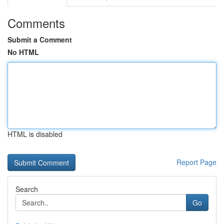
Comments
Submit a Comment
No HTML
HTML is disabled
Report Page
Search
Go