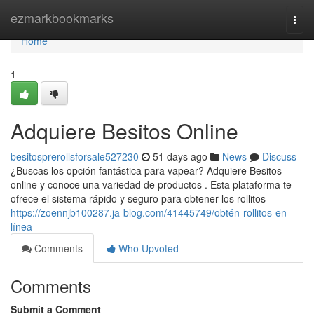
Home
ezmarkbookmarks
Togg
navi
Home
1
Adquiere Besitos Online
besitosprerollsforsale527230
51 days ago
News
Discuss
¿Buscas los opción fantástica para vapear? Adquiere Besitos
online y conoce una variedad de productos . Esta plataforma te
ofrece el sistema rápido y seguro para obtener los rollitos
https://zoennjb100287.ja-blog.com/41445749/obtén-rollitos-en-
línea
Comments
Who Upvoted
Comments
Submit a Comment