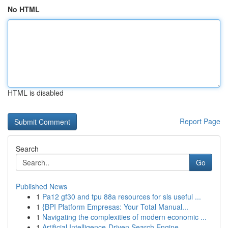
No HTML
HTML is disabled
Report Page
Search
Go
Published News
1
Pa12 gf30 and tpu 88a resources for sls useful ...
1
{BPI Platform Empresas: Your Total Manual...
1
Navigating the complexities of modern economic ...
1
Artificial Intelligence-Driven Search Engine...