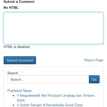
Submit a Comment
No HTML
HTML is disabled
Report Page
Search
Go
Published News
1
Megadewa88 Net Panduan Lengkap dan Terbaru
2024
1
Goblin Ranger A Remarkably Good Class