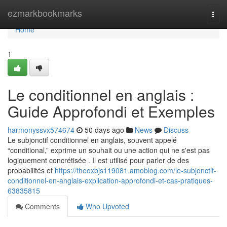
Home
ezmarkbookmarks
Togg
navi
Home
1
Le conditionnel en anglais :
Guide Approfondi et Exemples
harmonyssvx574674
50 days ago
News
Discuss
Le subjonctif conditionnel en anglais, souvent appelé
“conditional,” exprime un souhait ou une action qui ne s'est pas
logiquement concrétisée . Il est utilisé pour parler de des
probabilités et
https://theoxbjs119081.amoblog.com/le-subjonctif-
conditionnel-en-anglais-explication-approfondi-et-cas-pratiques-
63835815
Comments
Who Upvoted