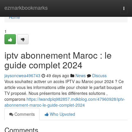
Home
ezmarkbookmarks
Togg
navi
Home
1
iptv abonnement Maroc : le
guide complet 2024
jaysoncwea496743
49 days ago
News
Discuss
Vous souhaitez activer un accès IPTV au Maroc pour 2024 ? Ce
article vous les informations utile pour choisir le parfait bouquet
TV proposé. Nous présentons les différentes solutions ,
comparons
https://iwandplq982857.mdkblog.com/47960928/iptv-
abonnement-maroc-le-guide-complet-2024
Comments
Who Upvoted
Comments