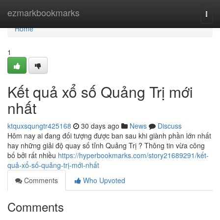
Home
ezmarkbookmarks
Togg
navi
Home
1
Kết quả xổ số Quảng Trị mới
nhất
ktquxsqungtr425168
30 days ago
News
Discuss
Hôm nay ai đang đối tượng được ban sau khi giành phần lớn nhất
hay những giải độ quay số tỉnh Quảng Trị ? Thông tin vừa công
bố bởi rất nhiều
https://hyperbookmarks.com/story21689291/kết-
quả-xổ-số-quảng-trị-mới-nhất
Comments
Who Upvoted
Comments