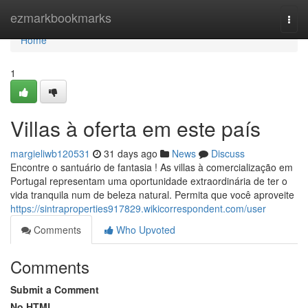
Home
ezmarkbookmarks
Togg
navi
Home
1
Villas à oferta em este país
margieliwb120531
31 days ago
News
Discuss
Encontre o santuário de fantasia ! As villas à comercialização em
Portugal representam uma oportunidade extraordinária de ter o
vida tranquila num de beleza natural. Permita que você aproveite
https://sintraproperties917829.wikicorrespondent.com/user
Comments
Who Upvoted
Comments
Submit a Comment
No HTML