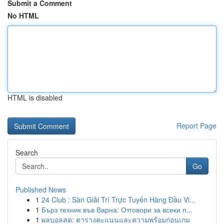
Submit a Comment
No HTML
HTML is disabled
Report Page
Search
Go
Published News
1
24 Club : Sàn Giải Trí Trực Tuyến Hàng Đầu Vi...
1
Бърз техник във Варна: Отговори за всеки п...
1
ผลบอลสด: ตารางคะแนนและความพร้อมก่อนเกม